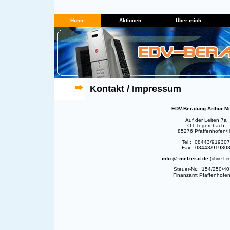
Home
Aktionen
Über mich
Kontakt / Impressum
EDV-Beratung Arthur Me
Auf der Leiten 7a
OT Tegernbach
85276 Pfaffenhofen/I
Tel.: 08443/919307
Fax: 08443/91930
info @ melzer-it.de
(ohne Lee
Steuer-Nr.: 154/250/4
Finanzamt Pfaffenhofen